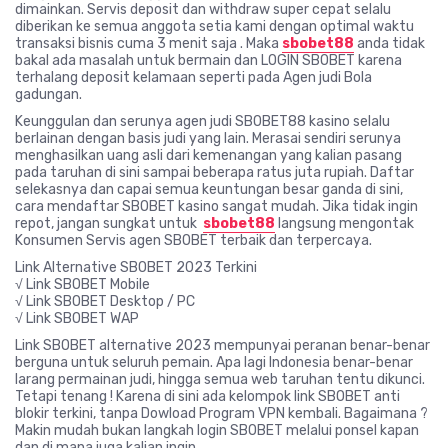
dimainkan. Servis deposit dan withdraw super cepat selalu
diberikan ke semua anggota setia kami dengan optimal waktu
transaksi bisnis cuma 3 menit saja . Maka
sbobet88
anda tidak
bakal ada masalah untuk bermain dan LOGIN SBOBET karena
terhalang deposit kelamaan seperti pada Agen judi Bola
gadungan.
Keunggulan dan serunya agen judi SBOBET88 kasino selalu
berlainan dengan basis judi yang lain. Merasai sendiri serunya
menghasilkan uang asli dari kemenangan yang kalian pasang
pada taruhan di sini sampai beberapa ratus juta rupiah. Daftar
selekasnya dan capai semua keuntungan besar ganda di sini,
cara mendaftar SBOBET kasino sangat mudah. Jika tidak ingin
repot, jangan sungkat untuk
sbobet88
langsung mengontak
Konsumen Servis agen SBOBET terbaik dan terpercaya.
Link Alternative SBOBET 2023 Terkini
√ Link SBOBET Mobile
√ Link SBOBET Desktop / PC
√ Link SBOBET WAP
Link SBOBET alternative 2023 mempunyai peranan benar-benar
berguna untuk seluruh pemain. Apa lagi Indonesia benar-benar
larang permainan judi, hingga semua web taruhan tentu dikunci.
Tetapi tenang ! Karena di sini ada kelompok link SBOBET anti
blokir terkini, tanpa Dowload Program VPN kembali. Bagaimana ?
Makin mudah bukan langkah login SBOBET melalui ponsel kapan
dan di mana juga kalian ingin.