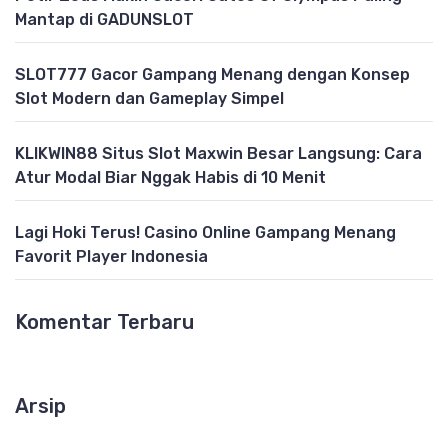
Mantap di GADUNSLOT
SLOT777 Gacor Gampang Menang dengan Konsep
Slot Modern dan Gameplay Simpel
KLIKWIN88 Situs Slot Maxwin Besar Langsung: Cara
Atur Modal Biar Nggak Habis di 10 Menit
Lagi Hoki Terus! Casino Online Gampang Menang
Favorit Player Indonesia
Komentar Terbaru
Arsip