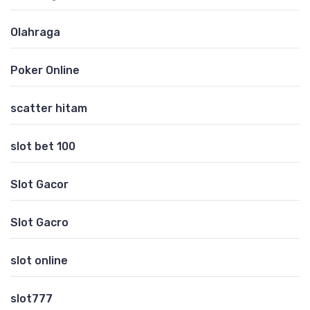
Olahraga
Poker Online
scatter hitam
slot bet 100
Slot Gacor
Slot Gacro
slot online
slot777