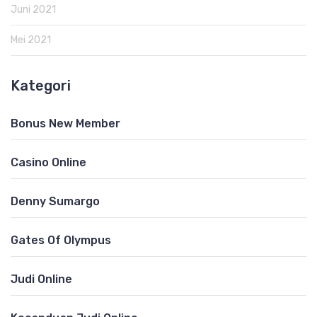
Juni 2021
Mei 2021
Kategori
Bonus New Member
Casino Online
Denny Sumargo
Gates Of Olympus
Judi Online