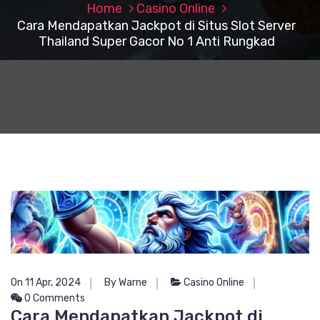
Home
Casino Online
Cara Mendapatkan Jackpot di Situs Slot Server
Thailand Super Gacor No 1 Anti Rungkad
On 11 Apr, 2024
By Warne
Casino Online
0 Comments
Cara Mendapatkan Jackpot di