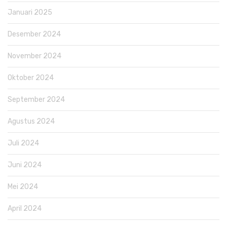
Januari 2025
Desember 2024
November 2024
Oktober 2024
September 2024
Agustus 2024
Juli 2024
Juni 2024
Mei 2024
April 2024