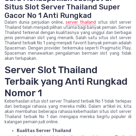
Situs Slot Server Thailand Super
Gacor No 1 Anti Rungkad
Dalam dunia perjudian online,
server thailand
situs slot server
Thailand telah menjadi pilihan utama bagi banyak pemain. Server
Thailand terkenal dengan kualitasnya yang unggul dan berbagai
jenis permainan slot yang menarik. Salah satu situs slot server
Thailand terbaik No 1 yang menjadi favorit banyak pemain adalah
Spaceman. Dengan provider terkemuka seperti Pragmatic Play,
Spaceman menawarkan pengalaman bermain slot yang tidak
akan terlupakan.
Server Slot Thailand
Terbaik yang Anti Rungkad
Nomor 1
Keberhasilan situs slot server Thailand terbaik No 1 tidak terlepas
dari berbagai rahasia yang mereka miliki. Dalam artikel ini, kita
akan membahas beberapa rahasia keberhasilan situs slot server
Thailand terbaik No 1 dan mengapa mereka begitu populer di
kalangan pemain judi online.
Kualitas Server Thailand