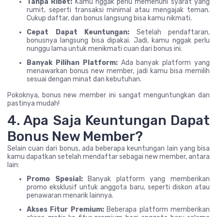
Tanpa Ribet:
Kamu nggak perlu memenuhi syarat yang
rumit, seperti transaksi minimal atau mengajak teman.
Cukup daftar, dan bonus langsung bisa kamu nikmati.
Cepat Dapat Keuntungan:
Setelah pendaftaran,
bonusnya langsung bisa dipakai. Jadi, kamu nggak perlu
nunggu lama untuk menikmati cuan dari bonus ini.
Banyak Pilihan Platform:
Ada banyak platform yang
menawarkan bonus new member, jadi kamu bisa memilih
sesuai dengan minat dan kebutuhan.
Pokoknya, bonus new member ini sangat menguntungkan dan
pastinya mudah!
4. Apa Saja Keuntungan Dapat
Bonus New Member?
Selain cuan dari bonus, ada beberapa keuntungan lain yang bisa
kamu dapatkan setelah mendaftar sebagai new member, antara
lain:
Promo Spesial:
Banyak platform yang memberikan
promo eksklusif untuk anggota baru, seperti diskon atau
penawaran menarik lainnya.
Akses Fitur Premium:
Beberapa platform memberikan