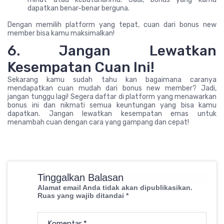
dapatkan benar-benar berguna.
Dengan memilih platform yang tepat, cuan dari bonus new
member bisa kamu maksimalkan!
6. Jangan Lewatkan
Kesempatan Cuan Ini!
Sekarang kamu sudah tahu kan bagaimana caranya
mendapatkan cuan mudah dari bonus new member? Jadi,
jangan tunggu lagi! Segera daftar di platform yang menawarkan
bonus ini dan nikmati semua keuntungan yang bisa kamu
dapatkan. Jangan lewatkan kesempatan emas untuk
menambah cuan dengan cara yang gampang dan cepat!
Tinggalkan Balasan
Alamat email Anda tidak akan dipublikasikan.
Ruas yang wajib ditandai
*
Komentar
*