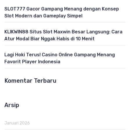
SLOT777 Gacor Gampang Menang dengan Konsep
Slot Modern dan Gameplay Simpel
KLIKWIN88 Situs Slot Maxwin Besar Langsung: Cara
Atur Modal Biar Nggak Habis di 10 Menit
Lagi Hoki Terus! Casino Online Gampang Menang
Favorit Player Indonesia
Komentar Terbaru
Arsip
Januari 2026