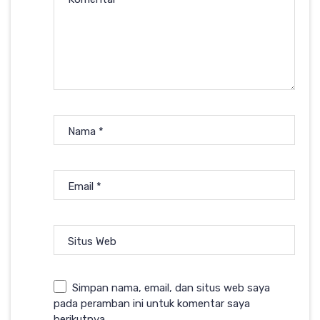
Nama
*
Email
*
Situs Web
Simpan nama, email, dan situs web saya
pada peramban ini untuk komentar saya
berikutnya.