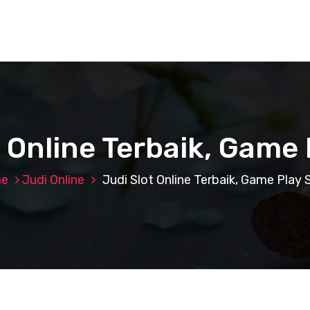
t Online Terbaik, Game 
e
Judi Online
Judi Slot Online Terbaik, Game Play 