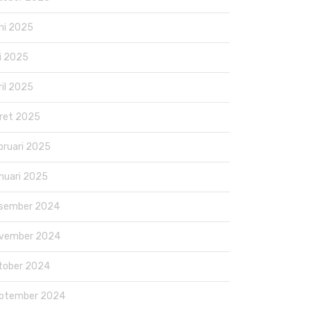
ni 2025
i 2025
ril 2025
ret 2025
bruari 2025
nuari 2025
sember 2024
vember 2024
tober 2024
ptember 2024