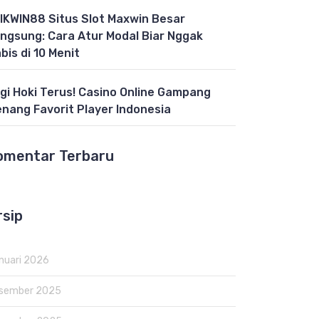
IKWIN88 Situs Slot Maxwin Besar
ngsung: Cara Atur Modal Biar Nggak
bis di 10 Menit
gi Hoki Terus! Casino Online Gampang
nang Favorit Player Indonesia
omentar Terbaru
rsip
nuari 2026
sember 2025