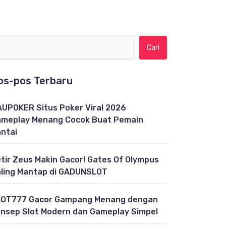
Cari untuk:
os-pos Terbaru
UPOKER Situs Poker Viral 2026
meplay Menang Cocok Buat Pemain
ntai
tir Zeus Makin Gacor! Gates Of Olympus
ling Mantap di GADUNSLOT
OT777 Gacor Gampang Menang dengan
nsep Slot Modern dan Gameplay Simpel