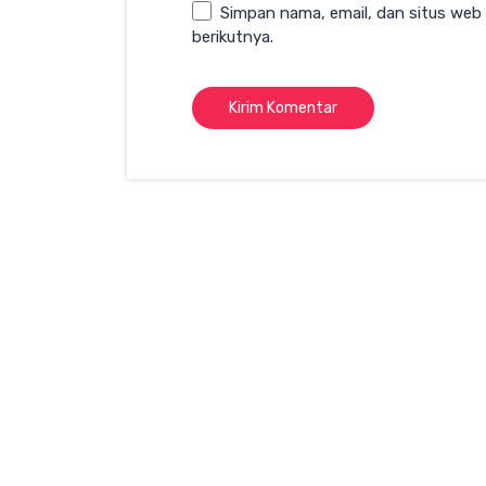
Simpan nama, email, dan situs web
berikutnya.