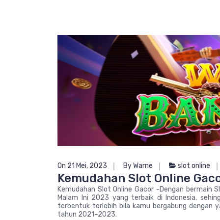
On 21 Mei, 2023
By Warne
slot online
Kemudahan Slot Online Gaco
Kemudahan Slot Online Gacor -Dengan bermain Sl
Malam Ini 2023 yang terbaik di Indonesia, sehi
terbentuk terlebih bila kamu bergabung dengan y
tahun 2021–2023.