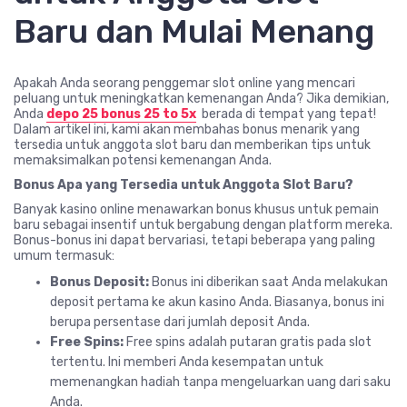
Baru dan Mulai Menang
Apakah Anda seorang penggemar slot online yang mencari
peluang untuk meningkatkan kemenangan Anda? Jika demikian,
Anda
depo 25 bonus 25 to 5x
berada di tempat yang tepat!
Dalam artikel ini, kami akan membahas bonus menarik yang
tersedia untuk anggota slot baru dan memberikan tips untuk
memaksimalkan potensi kemenangan Anda.
Bonus Apa yang Tersedia untuk Anggota Slot Baru?
Banyak kasino online menawarkan bonus khusus untuk pemain
baru sebagai insentif untuk bergabung dengan platform mereka.
Bonus-bonus ini dapat bervariasi, tetapi beberapa yang paling
umum termasuk:
Bonus Deposit:
Bonus ini diberikan saat Anda melakukan
deposit pertama ke akun kasino Anda. Biasanya, bonus ini
berupa persentase dari jumlah deposit Anda.
Free Spins:
Free spins adalah putaran gratis pada slot
tertentu. Ini memberi Anda kesempatan untuk
memenangkan hadiah tanpa mengeluarkan uang dari saku
Anda.