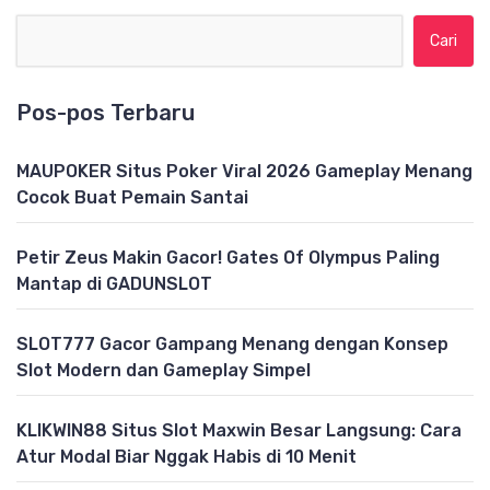
Cari untuk:
Pos-pos Terbaru
MAUPOKER Situs Poker Viral 2026 Gameplay Menang
Cocok Buat Pemain Santai
Petir Zeus Makin Gacor! Gates Of Olympus Paling
Mantap di GADUNSLOT
SLOT777 Gacor Gampang Menang dengan Konsep
Slot Modern dan Gameplay Simpel
KLIKWIN88 Situs Slot Maxwin Besar Langsung: Cara
Atur Modal Biar Nggak Habis di 10 Menit