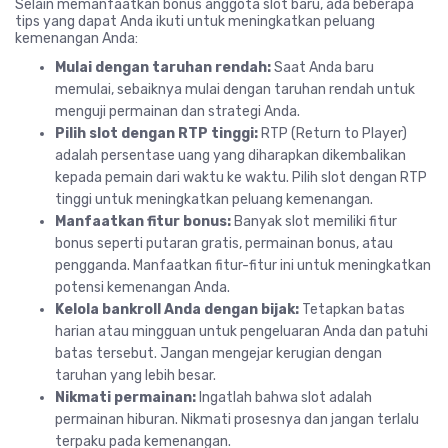
Selain memanfaatkan bonus anggota slot baru, ada beberapa
tips yang dapat Anda ikuti untuk meningkatkan peluang
kemenangan Anda:
Mulai dengan taruhan rendah:
Saat Anda baru
memulai, sebaiknya mulai dengan taruhan rendah untuk
menguji permainan dan strategi Anda.
Pilih slot dengan RTP tinggi:
RTP (Return to Player)
adalah persentase uang yang diharapkan dikembalikan
kepada pemain dari waktu ke waktu. Pilih slot dengan RTP
tinggi untuk meningkatkan peluang kemenangan.
Manfaatkan fitur bonus:
Banyak slot memiliki fitur
bonus seperti putaran gratis, permainan bonus, atau
pengganda. Manfaatkan fitur-fitur ini untuk meningkatkan
potensi kemenangan Anda.
Kelola bankroll Anda dengan bijak:
Tetapkan batas
harian atau mingguan untuk pengeluaran Anda dan patuhi
batas tersebut. Jangan mengejar kerugian dengan
taruhan yang lebih besar.
Nikmati permainan:
Ingatlah bahwa slot adalah
permainan hiburan. Nikmati prosesnya dan jangan terlalu
terpaku pada kemenangan.