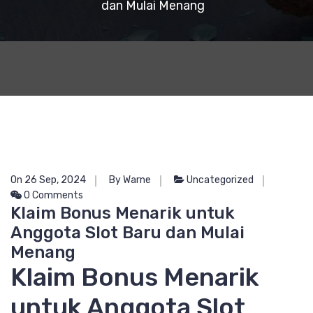
dan Mulai Menang
On 26 Sep, 2024
By Warne
Uncategorized
0 Comments
Klaim Bonus Menarik untuk
Anggota Slot Baru dan Mulai
Menang
Klaim Bonus Menarik
untuk Anggota Slot