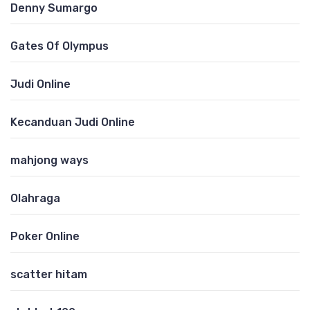
Denny Sumargo
Gates Of Olympus
Judi Online
Kecanduan Judi Online
mahjong ways
Olahraga
Poker Online
scatter hitam