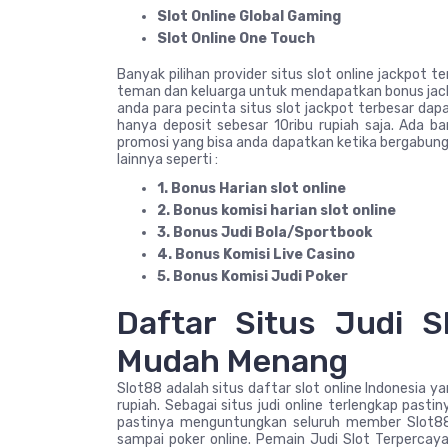
Slot Online Global Gaming
Slot Online One Touch
Banyak pilihan provider situs slot online jackpot
teman dan keluarga untuk mendapatkan bonus jack
anda para pecinta situs slot jackpot terbesar da
hanya deposit sebesar 10ribu rupiah saja. Ada ba
promosi yang bisa anda dapatkan ketika bergabung 
lainnya seperti :
1. Bonus Harian slot online
2. Bonus komisi harian slot online
3. Bonus Judi Bola/Sportbook
4. Bonus Komisi Live Casino
5. Bonus Komisi Judi Poker
Daftar Situs Judi S
Mudah Menang
Slot88 adalah situs daftar slot online Indonesia 
rupiah. Sebagai situs judi online terlengkap past
pastinya menguntungkan seluruh member Slot88. Se
sampai poker online. Pemain Judi Slot Terpercaya