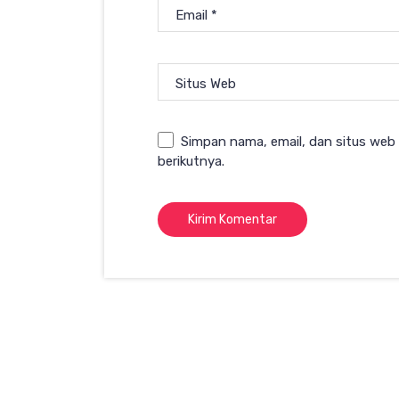
Email
*
Situs Web
Simpan nama, email, dan situs web
berikutnya.