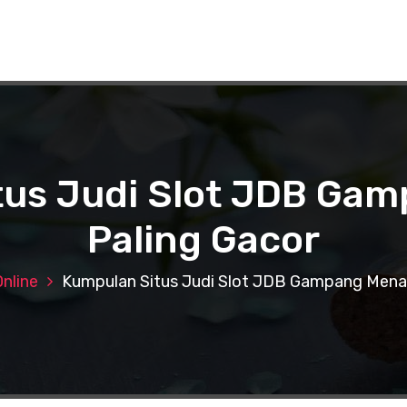
tus Judi Slot JDB Ga
Paling Gacor
nline
Kumpulan Situs Judi Slot JDB Gampang Mena