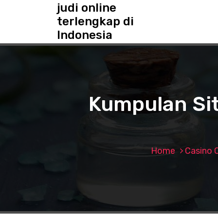
S
judi online
k
terlengkap di
i
Indonesia
p
t
o
c
o
n
Kumpulan Si
t
e
n
t
Home
Casino O