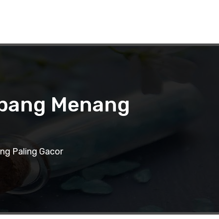
mpang Menang
ng Paling Gacor