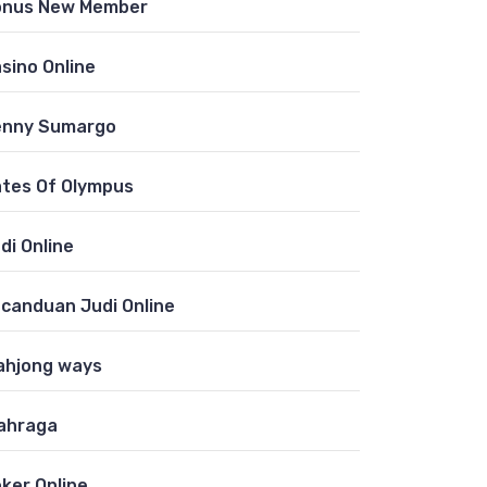
onus New Member
sino Online
enny Sumargo
tes Of Olympus
di Online
canduan Judi Online
hjong ways
ahraga
ker Online