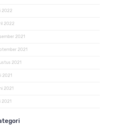
i 2022
ril 2022
sember 2021
ptember 2021
ustus 2021
li 2021
ni 2021
i 2021
ategori