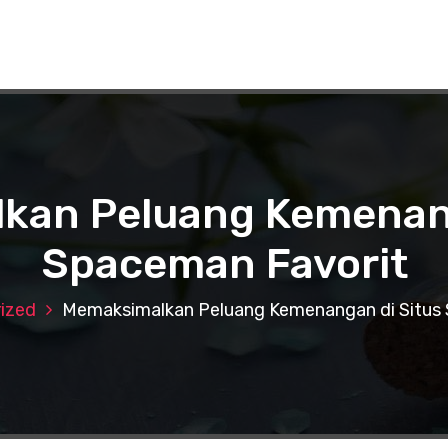
kan Peluang Kemenang
Spaceman Favorit
ized
Memaksimalkan Peluang Kemenangan di Situs