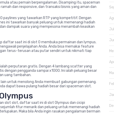
pemula atau pemain berpengalaman. Disamping itu, spaceman
 ramah dan responsive, dan transaksi bisnis yang aman dan
Se
 20 paylines yang tawarkan RTP yang kompetitif. Dengan
Ag
games ini tawarkan banyak peluang untuk memenangi hadiah
n dan dampak suara yang mempesona menambah keasikan
Ju
Ju
p daftar saat ini di slot O membuka permainan dan lympus.
mengawali penjelajahan Anda. Anda bisa memakai feature
an terus-terusan atau putar sendiri untuk nikmati tiap
Me
Ap
ialah perputaran gratis. Dengan 4 lambang scatter yang
is dengan pengganda sampai x1000. Ini ialah peluang besar
Ma
kan uang tambahan.
ng lain untuk menolong Anda membuat gabungan pemenang.
Fe
nda dapat bawa pulang hadiah besar dari spaceman slot.
t Olympus
Ja
lot slot, daftar saat ini di slot Olympus dan cicipi
De
ejumlah fitur menarik dan peluang untuk memenangi hadiah
 terlupakan. Maka bila Anda ingin rasakan pengalaman bermain