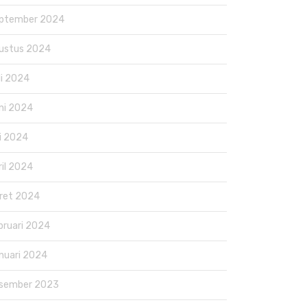
ptember 2024
ustus 2024
li 2024
ni 2024
i 2024
ril 2024
ret 2024
bruari 2024
nuari 2024
sember 2023