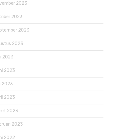
vember 2023
tober 2023
ptember 2023
ustus 2023
li 2023
ni 2023
i 2023
ril 2023
ret 2023
bruari 2023
ni 2022