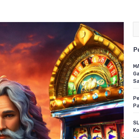
P
MA
Ga
Sa
Pe
Pa
SL
Ko