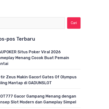
Cari untuk:
os-pos Terbaru
UPOKER Situs Poker Viral 2026
meplay Menang Cocok Buat Pemain
ntai
tir Zeus Makin Gacor! Gates Of Olympus
ling Mantap di GADUNSLOT
OT777 Gacor Gampang Menang dengan
nsep Slot Modern dan Gameplay Simpel