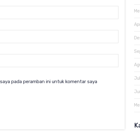
Me
Ap
De
Se
Ag
Ju
 saya pada peramban ini untuk komentar saya
Ju
Me
K