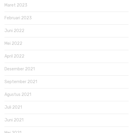
Maret 2023
Februari 2023
Juni 2022
Mei 2022
April 2022
Desember 2021
September 2021
Agustus 2021
Juli 2021
Juni 2021
Mei 2021