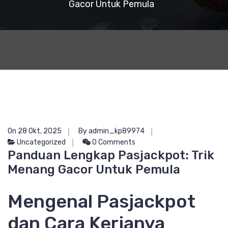
Gacor Untuk Pemula
On 28 Okt, 2025
By admin_kp89974
Uncategorized
0 Comments
Panduan Lengkap Pasjackpot: Trik
Menang Gacor Untuk Pemula
Mengenal Pasjackpot
dan Cara Kerjanya