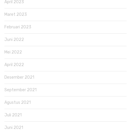
April 2023
Maret 2023
Februari 2023
Juni 2022
Mei 2022
April 2022
Desember 2021
September 2021
Agustus 2021
Juli 2021
Juni 2021