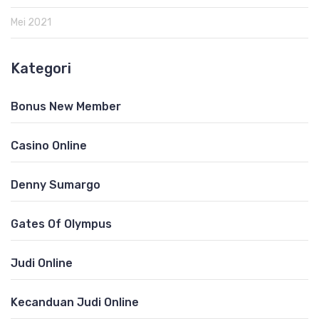
Mei 2021
Kategori
Bonus New Member
Casino Online
Denny Sumargo
Gates Of Olympus
Judi Online
Kecanduan Judi Online