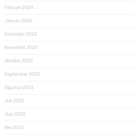
Februari 2024
Januari 2024
Desember 2023
November 2023
Oktober 2023
September 2023
Agustus 2023
Juli 2023
Juni 2023
Mei 2023