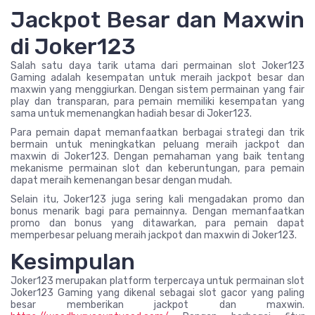
Jackpot Besar dan Maxwin
di Joker123
Salah satu daya tarik utama dari permainan slot Joker123
Gaming adalah kesempatan untuk meraih jackpot besar dan
maxwin yang menggiurkan. Dengan sistem permainan yang fair
play dan transparan, para pemain memiliki kesempatan yang
sama untuk memenangkan hadiah besar di Joker123.
Para pemain dapat memanfaatkan berbagai strategi dan trik
bermain untuk meningkatkan peluang meraih jackpot dan
maxwin di Joker123. Dengan pemahaman yang baik tentang
mekanisme permainan slot dan keberuntungan, para pemain
dapat meraih kemenangan besar dengan mudah.
Selain itu, Joker123 juga sering kali mengadakan promo dan
bonus menarik bagi para pemainnya. Dengan memanfaatkan
promo dan bonus yang ditawarkan, para pemain dapat
memperbesar peluang meraih jackpot dan maxwin di Joker123.
Kesimpulan
Joker123 merupakan platform terpercaya untuk permainan slot
Joker123 Gaming yang dikenal sebagai slot gacor yang paling
besar memberikan jackpot dan maxwin.