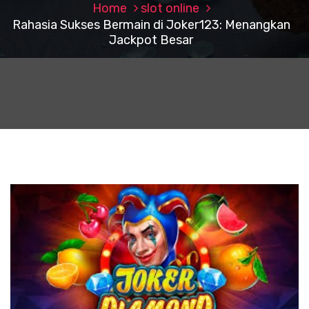
Home
slot online
Rahasia Sukses Bermain di Joker123: Menangkan
Jackpot Besar