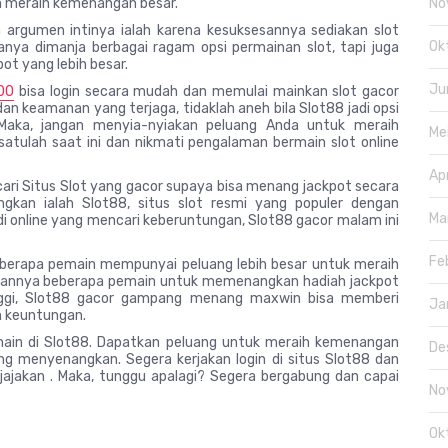
 meraih kemenangan besar.
No
 argumen intinya ialah karena kesuksesannya sediakan slot
Ok
ya dimanja berbagai ragam opsi permainan slot, tapi juga
t yang lebih besar.
Ju
100
bisa login secara mudah dan memulai mainkan slot gacor
an keamanan yang terjaga, tidaklah aneh bila Slot88 jadi opsi
 Maka, jangan menyia-nyiakan peluang Anda untuk meraih
Me
satulah saat ini dan nikmati pengalaman bermain slot online
Ap
ncari Situs Slot yang gacor supaya bisa menang jackpot secara
ngkan ialah Slot88, situs slot resmi yang populer dengan
Ma
di online yang mencari keberuntungan, Slot88 gacor malam ini
Fe
beberapa pemain mempunyai peluang lebih besar untuk meraih
nkannya beberapa pemain untuk memenangkan hadiah jackpot
ggi, Slot88 gacor gampang menang maxwin bisa memberi
Ja
 keuntungan.
ain di Slot88. Dapatkan peluang untuk meraih kemenangan
De
ng menyenangkan. Segera kerjakan login di situs Slot88 dan
dijajakan . Maka, tunggu apalagi? Segera bergabung dan capai
No
Ok