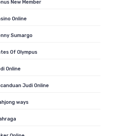
onus New Member
sino Online
enny Sumargo
tes Of Olympus
di Online
canduan Judi Online
hjong ways
ahraga
ker Online