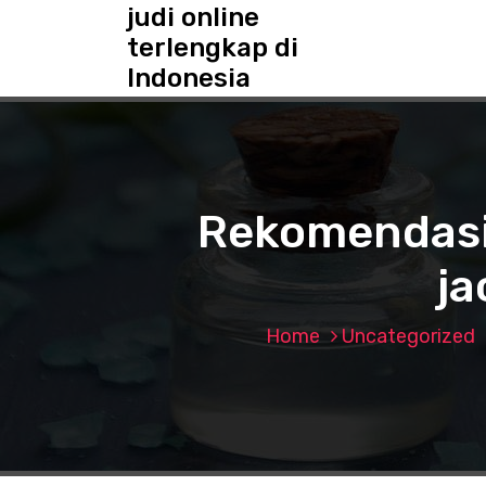
S
judi online
k
terlengkap di
i
Indonesia
p
t
o
c
o
n
Rekomendasi
t
e
ja
n
t
Home
Uncategorized