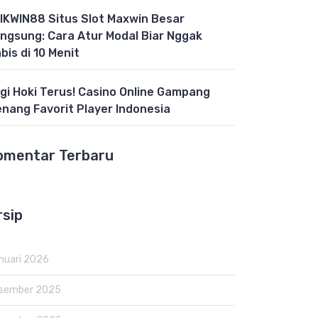
IKWIN88 Situs Slot Maxwin Besar
ngsung: Cara Atur Modal Biar Nggak
bis di 10 Menit
gi Hoki Terus! Casino Online Gampang
nang Favorit Player Indonesia
omentar Terbaru
rsip
nuari 2026
sember 2025