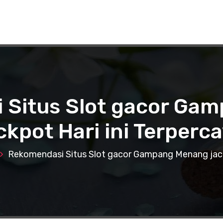
 Situs Slot gacor Ga
ckpot Hari ini Terperc
Rekomendasi Situs Slot gacor Gampang Menang jackp