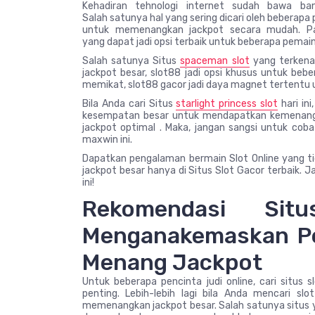
Kehadiran tehnologi internet sudah bawa ban
Salah satunya hal yang sering dicari oleh bebera
untuk memenangkan jackpot secara mudah. Pad
yang dapat jadi opsi terbaik untuk beberapa pema
Salah satunya Situs
spaceman slot
yang terkenal
jackpot besar, slot88 jadi opsi khusus untuk beb
memikat, slot88 gacor jadi daya magnet tertentu u
Bila Anda cari Situs
starlight princess slot
hari in
kesempatan besar untuk mendapatkan kemenangan 
jackpot optimal . Maka, jangan sangsi untuk co
maxwin ini.
Dapatkan pengalaman bermain Slot Online yang t
jackpot besar hanya di Situs Slot Gacor terbaik.
ini!
Rekomendasi Si
Menganakemaskan Pe
Menang Jackpot
Untuk beberapa pencinta judi online, cari situs 
penting. Lebih-lebih lagi bila Anda mencari sl
memenangkan jackpot besar. Salah satunya situs ya