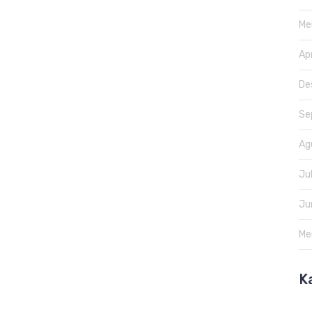
Me
Ap
De
Se
Ag
Ju
Ju
Me
K