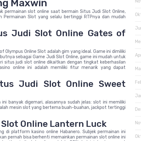
ang Maxwin
No
ermainan slot online saat bermain Situs Judi Slot Online,
Ok
an Permainan Slot yang selalu bertinggi RTPnya dan mudah
Ju
us Judi Slot Online Gates of
Me
 Olympus Online Slot adalah gim yang ideal. Game ini dimiliki
Ap
butnya sebagai Game Judi Slot Online, game ini mudah untuk
situs judi slot online dikaitkan dengan tingkat keberhasilan
sino online ini adalah memiliki fitur menarik yang dapat
Ma
itus Judi Slot Online Sweet
Fe
Ja
ni banyak digemari, alasannya sudah jelas: slot ini memiliki
dalah mesin slot yang bertema buah-buahan, jackpot tertinggi
De
 Slot Online Lantern Luck
No
g di platform kasino online Habanero. Subjek permainan ini
Ok
akan pernah bisa berhenti memainkan permainan slot online ini