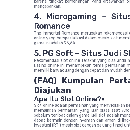
karena tingkat kemenangan yang ditawarkan oleh
mengesankan.
4. Microgaming – Situ
Romance
The Immortal Romance merupakan rekomendasi gam
online yang berspesialisasi dalam mesin slot mem
game ini adalah 95,6%.
5. PG Soft – Situs Judi 
Rekomendasi slot online terakhir yang bisa anda 
Kasino online ini menampilkan tema permainan ma
memiliki banyak uang dengan cepat dan mudah de
(FAQ) Kumpulan Pert
Diajukan
Apa Itu Slot Online?▾
Slot online adalah permainan yang menyediakan b
memainkan permainan yang luar biasa saat Anda 
sebelum terlibat dalam game judi slot adalah men
dapat bermain dengan nyaman dan aman di lingk
investasi (RTI) mesin slot dengan peluang tinggi 