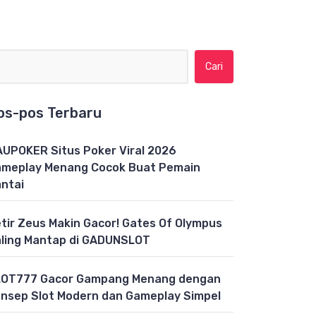
Cari untuk:
os-pos Terbaru
UPOKER Situs Poker Viral 2026
meplay Menang Cocok Buat Pemain
ntai
tir Zeus Makin Gacor! Gates Of Olympus
ling Mantap di GADUNSLOT
OT777 Gacor Gampang Menang dengan
nsep Slot Modern dan Gameplay Simpel