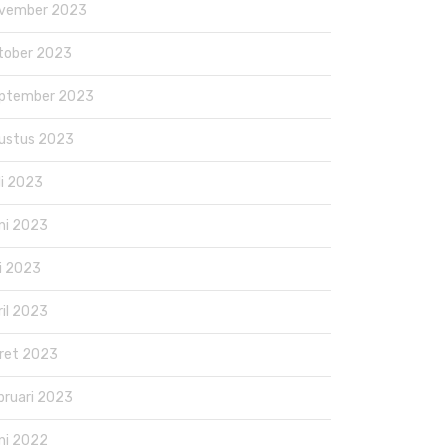
vember 2023
tober 2023
ptember 2023
ustus 2023
li 2023
ni 2023
i 2023
ril 2023
ret 2023
bruari 2023
ni 2022