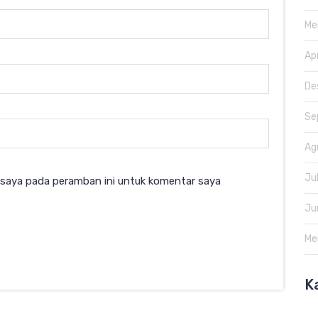
Me
Ap
De
Se
Ag
Ju
 saya pada peramban ini untuk komentar saya
Ju
Me
K