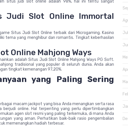
 situs judi slot online adalah 98%, hal ini tentu sangat
Se
s Judi Slot Online Immortal
Ag
e Situs Judi Slot Online terbaik dari Microgaming. Kasino
Ju
iliki tema yang menghibur dan romantis. Tingkat keberhasilan
Ju
Slot Online Mahjong Ways
Me
mainkan adalah Situs Judi Slot Online Mahjong Ways PG Soft.
hjong tradisional yang populer di seluruh dunia. Anda akan
ngan tingkat kemenangan 97,20%.
Ap
anyaan yang Paling Sering
Ma
Fe
erbagai macam jackpot yang bisa Anda menangkan serta rasa
Ja
berjudi online. Hal terpenting yang perlu dipertimbangkan
emukan agen slot resmi yang paling terkemuka, di mana Anda
ungan yang aman. Perhatikan baik-baik rasio pengembalian
De
untuk memenangkan hadiah terbesar.