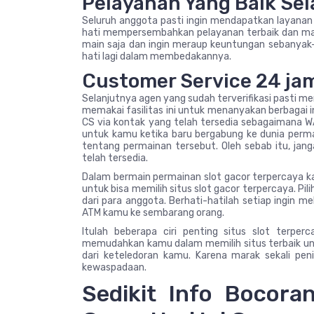
Pelayanan Yang Baik Se
Seluruh anggota pasti ingin mendapatkan layanan
hati mempersembahkan pelayanan terbaik dan ma
main saja dan ingin meraup keuntungan sebanyak-b
hati lagi dalam membedakannya.
Customer Service 24 ja
Selanjutnya agen yang sudah terverifikasi pasti me
memakai fasilitas ini untuk menanyakan berbagai 
CS via kontak yang telah tersedia sebagaimana WA
untuk kamu ketika baru bergabung ke dunia permai
tentang permainan tersebut. Oleh sebab itu, jan
telah tersedia.
Dalam bermain permainan slot gacor terpercaya kam
untuk bisa memilih situs slot gacor terpercaya. Pili
dari para anggota. Berhati-hatilah setiap ingin 
ATM kamu ke sembarang orang.
Itulah beberapa ciri penting situs slot terp
memudahkan kamu dalam memilih situs terbaik un
dari keteledoran kamu. Karena marak sekali peni
kewaspadaan.
Sedikit Info Bocora