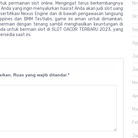
ntuk permainan slot online. Mengingat terus berkembangnya
No
 Anda yang ingin menyalurkan hasrat Anda akan judi slot uang
sertifikasi Nexus Engine dan di bawah pengawasan langsung
Ok
lippines dan BMM Testlabs, game ini aman untuk dimainkan.
bermain dengan tenang sambil menghasilkan keuntungan di
Anda untuk bermain slot di SLOT GACOR TERBARU 2023, yang
Se
rsedia saat ini.
Ag
Ju
Ju
sikan.
Ruas yang wajib ditandai
*
Me
Ap
Ma
Fe
Ju