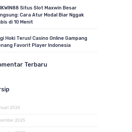
IKWIN88 Situs Slot Maxwin Besar
ngsung: Cara Atur Modal Biar Nggak
bis di 10 Menit
gi Hoki Terus! Casino Online Gampang
nang Favorit Player Indonesia
omentar Terbaru
rsip
nuari 2026
sember 2025