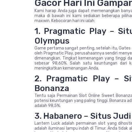
Gacor Hari Ini Gamp
Kami harap Anda juga dapat memenangkan banyak p
maka di bawah ini kami sediakan beberapa pilih
maxwin. Kebocoran hari ini ialah:
1. Pragmatic Play – Sit
Olympus
Game pertama sangat penting, setelah itu, Gates of
oleh Pragmatic Play, perusahaannya sendiri menye
dimenangkan. Tingkat kemenangan yang tinggi dari 
sebesar 98,60%. Salah satu keuntungan dari ka
meningkatkan kemenangan Anda.
2. Pragmatic Play – S
Bonanza
Tentu saja Permainan Slot Online Sweet Bonanza i
potensi keuntungan yang paling tinggi. Bonanza a
adalah 98,5%.
3. Habanero – Situs Judi
Lantern Luck adalah permainan slot yang dihostin
adalah iluminasi lampu indah di Timur. Anda tidak 