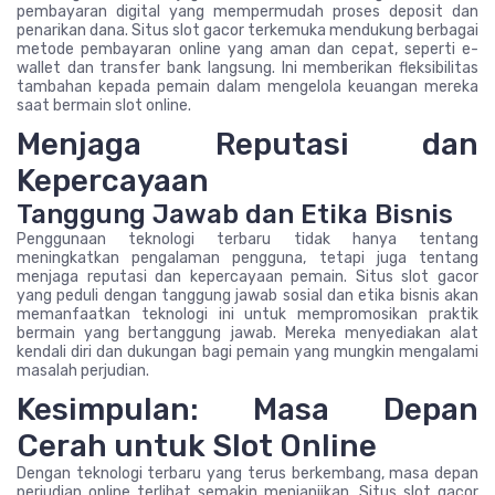
pembayaran digital yang mempermudah proses deposit dan
penarikan dana. Situs slot gacor terkemuka mendukung berbagai
metode pembayaran online yang aman dan cepat, seperti e-
wallet dan transfer bank langsung. Ini memberikan fleksibilitas
tambahan kepada pemain dalam mengelola keuangan mereka
saat bermain slot online.
Menjaga Reputasi dan
Kepercayaan
Tanggung Jawab dan Etika Bisnis
Penggunaan teknologi terbaru tidak hanya tentang
meningkatkan pengalaman pengguna, tetapi juga tentang
menjaga reputasi dan kepercayaan pemain. Situs slot gacor
yang peduli dengan tanggung jawab sosial dan etika bisnis akan
memanfaatkan teknologi ini untuk mempromosikan praktik
bermain yang bertanggung jawab. Mereka menyediakan alat
kendali diri dan dukungan bagi pemain yang mungkin mengalami
masalah perjudian.
Kesimpulan: Masa Depan
Cerah untuk Slot Online
Dengan teknologi terbaru yang terus berkembang, masa depan
perjudian online terlihat semakin menjanjikan. Situs slot gacor