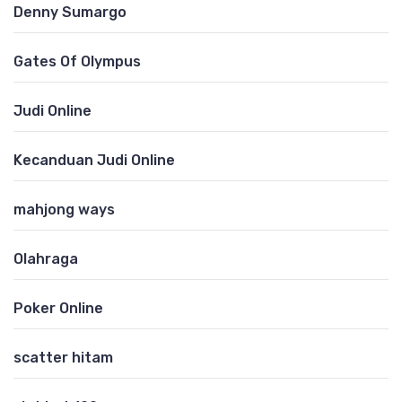
Denny Sumargo
Gates Of Olympus
Judi Online
Kecanduan Judi Online
mahjong ways
Olahraga
Poker Online
scatter hitam