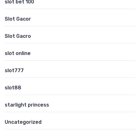
slot bet 100
Slot Gacor
Slot Gacro
slot online
slot777
slot88
starlight princess
Uncategorized