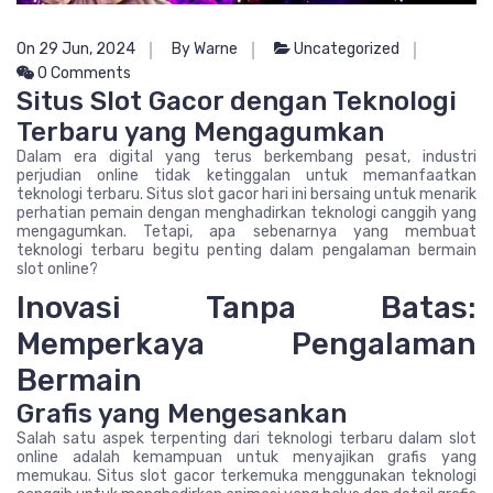
On 29 Jun, 2024
By Warne
Uncategorized
0 Comments
Situs Slot Gacor dengan Teknologi
Terbaru yang Mengagumkan
Dalam era digital yang terus berkembang pesat, industri
perjudian online tidak ketinggalan untuk memanfaatkan
teknologi terbaru. Situs slot gacor hari ini bersaing untuk menarik
perhatian pemain dengan menghadirkan teknologi canggih yang
mengagumkan. Tetapi, apa sebenarnya yang membuat
teknologi terbaru begitu penting dalam pengalaman bermain
slot online?
Inovasi Tanpa Batas:
Memperkaya Pengalaman
Bermain
Grafis yang Mengesankan
Salah satu aspek terpenting dari teknologi terbaru dalam slot
online adalah kemampuan untuk menyajikan grafis yang
memukau. Situs slot gacor terkemuka menggunakan teknologi