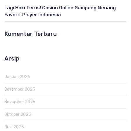
Lagi Hoki Terus! Casino Online Gampang Menang
Favorit Player Indonesia
Komentar Terbaru
Arsip
Januari 2026
Desember 2025
November 2025
Oktober 2025
Juni 2025