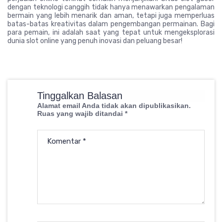
dengan teknologi canggih tidak hanya menawarkan pengalaman
bermain yang lebih menarik dan aman, tetapi juga memperluas
batas-batas kreativitas dalam pengembangan permainan. Bagi
para pemain, ini adalah saat yang tepat untuk mengeksplorasi
dunia slot online yang penuh inovasi dan peluang besar!
Tinggalkan Balasan
Alamat email Anda tidak akan dipublikasikan.
Ruas yang wajib ditandai
*
Komentar
*