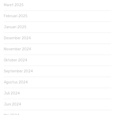
Maret 2025
Februari 2025
Januari 2025
Desember 2024
November 2024
Oktober 2024
September 2024
Agustus 2024
Juli 2024
Juni 2024