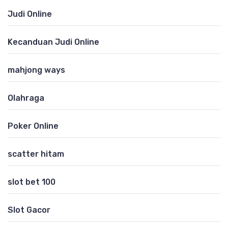
Judi Online
Kecanduan Judi Online
mahjong ways
Olahraga
Poker Online
scatter hitam
slot bet 100
Slot Gacor