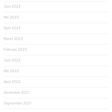
Juni 2023
Mei 2023
April 2023
Maret 2023
Februari 2023
Juni 2022
Mei 2022
April 2022
Desember 2021
September 2021