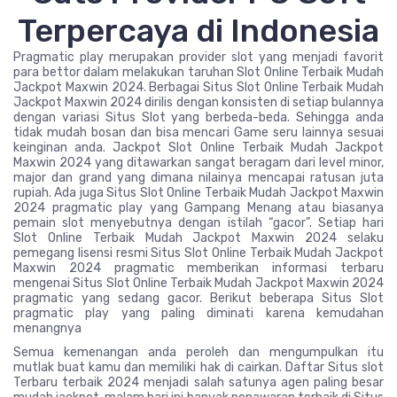
Terpercaya di Indonesia
Pragmatic play merupakan provider slot yang menjadi favorit
para bettor dalam melakukan taruhan Slot Online Terbaik Mudah
Jackpot Maxwin 2024. Berbagai Situs Slot Online Terbaik Mudah
Jackpot Maxwin 2024 dirilis dengan konsisten di setiap bulannya
dengan variasi Situs Slot yang berbeda-beda. Sehingga anda
tidak mudah bosan dan bisa mencari Game seru lainnya sesuai
keinginan anda. Jackpot Slot Online Terbaik Mudah Jackpot
Maxwin 2024 yang ditawarkan sangat beragam dari level minor,
major dan grand yang dimana nilainya mencapai ratusan juta
rupiah. Ada juga Situs Slot Online Terbaik Mudah Jackpot Maxwin
2024 pragmatic play yang Gampang Menang atau biasanya
pemain slot menyebutnya dengan istilah “gacor”. Setiap hari
Slot Online Terbaik Mudah Jackpot Maxwin 2024 selaku
pemegang lisensi resmi Situs Slot Online Terbaik Mudah Jackpot
Maxwin 2024 pragmatic memberikan informasi terbaru
mengenai Situs Slot Online Terbaik Mudah Jackpot Maxwin 2024
pragmatic yang sedang gacor. Berikut beberapa Situs Slot
pragmatic play yang paling diminati karena kemudahan
menangnya
Semua kemenangan anda peroleh dan mengumpulkan itu
mutlak buat kamu dan memiliki hak di cairkan. Daftar Situs slot
Terbaru terbaik 2024 menjadi salah satunya agen paling besar