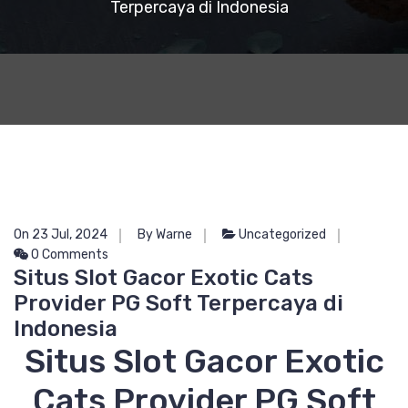
Terpercaya di Indonesia
On 23 Jul, 2024
By Warne
Uncategorized
0 Comments
Situs Slot Gacor Exotic Cats
Provider PG Soft Terpercaya di
Indonesia
Situs Slot Gacor Exotic
Cats Provider PG Soft