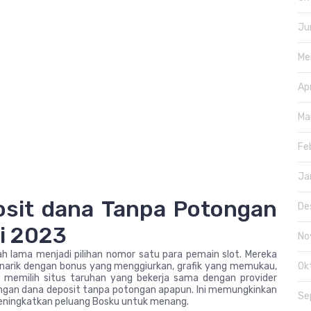
Ju
Me
Ap
Ma
Fe
Ja
posit dana Tanpa Potongan
De
ni 2023
No
sudah lama menjadi pilihan nomor satu para pemain slot. Mereka
Ok
arik dengan bonus yang menggiurkan, grafik yang memukau,
 memilih situs taruhan yang bekerja sama dengan provider
engan dana deposit tanpa potongan apapun. Ini memungkinkan
Se
eningkatkan peluang Bosku untuk menang.