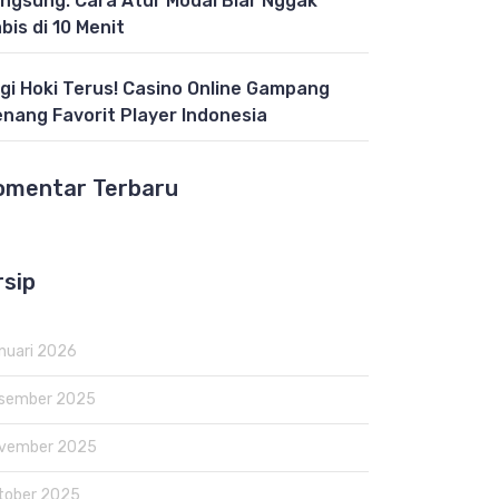
ngsung: Cara Atur Modal Biar Nggak
bis di 10 Menit
gi Hoki Terus! Casino Online Gampang
nang Favorit Player Indonesia
omentar Terbaru
rsip
nuari 2026
sember 2025
vember 2025
tober 2025