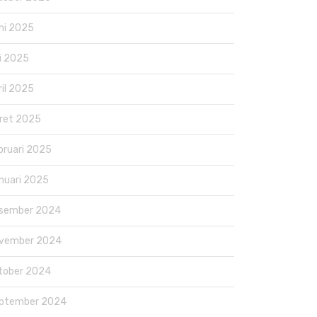
ni 2025
i 2025
ril 2025
ret 2025
bruari 2025
nuari 2025
sember 2024
vember 2024
tober 2024
ptember 2024