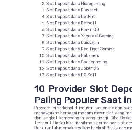
Slot Deposit dana Microgaming
Slot Deposit dana Playtech
Slot Deposit dana NetEnt
Slot Deposit dana Betsoft
Slot Deposit dana Play’n GO
Slot Deposit dana Yggdrasil Gaming
Slot Deposit dana Quickspin
Slot Deposit dana Red Tiger Gaming
Slot Deposit dana Habanero
Slot Deposit dana Spadegaming
Slot Deposit dana Joker123
Slot Deposit dana PG Soft
10 Provider Slot De
Paling Populer Saat i
Provider ini terkenal di industri judi online dan 
menawarkan berbagai macam mesin slot yang men
dan tingkat kemenangan yang tinggi. Jika Bosku
tersebut, Bosku bisa menikmati permainan slot d
Bosku untuk memaksimalkan bankroll Bosku dan m