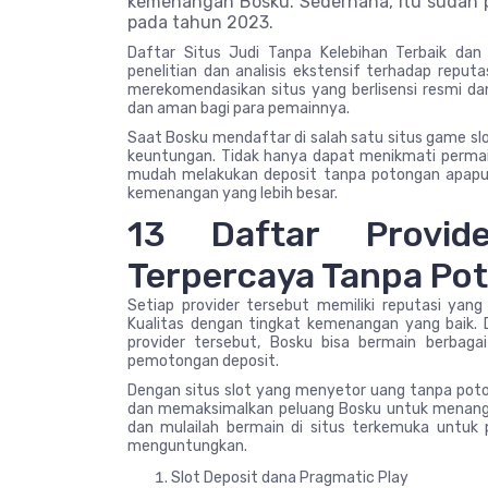
kemenangan Bosku. Sederhana, itu sudah p
pada tahun 2023.
Daftar Situs Judi Tanpa Kelebihan Terbaik dan
penelitian dan analisis ekstensif terhadap reputa
merekomendasikan situs yang berlisensi resmi d
dan aman bagi para pemainnya.
Saat Bosku mendaftar di salah satu situs game sl
keuntungan. Tidak hanya dapat menikmati permai
mudah melakukan deposit tanpa potongan apapun
kemenangan yang lebih besar.
13 Daftar Provid
Terpercaya Tanpa Po
Setiap provider tersebut memiliki reputasi yan
Kualitas dengan tingkat kemenangan yang baik. 
provider tersebut, Bosku bisa bermain berbaga
pemotongan deposit.
Dengan situs slot yang menyetor uang tanpa pot
dan memaksimalkan peluang Bosku untuk menang. J
dan mulailah bermain di situs terkemuka untu
menguntungkan.
Slot Deposit dana Pragmatic Play