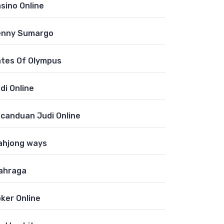
sino Online
enny Sumargo
tes Of Olympus
di Online
canduan Judi Online
hjong ways
ahraga
ker Online