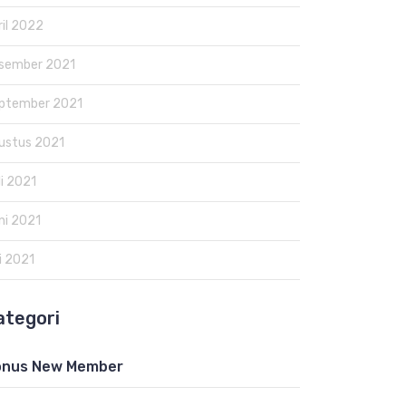
ril 2022
sember 2021
ptember 2021
ustus 2021
li 2021
ni 2021
i 2021
ategori
onus New Member