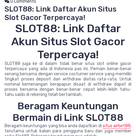
0 Comments
SLOT88: Link Daftar Akun Situs
Slot Gacor Terpercaya!
SLOT88: Link Daftar
Akun Situs Slot Gacor
Terpercaya!
SLOT88 juga ke di dalam tidak benar situs slot online gacor
terpercaya yang ada di Indonesia pas ini. Pemain benar-benar
senang bersama dengan service costumer service yang memiliki
tingkat proses deposit dan withdraw diatas rata-rata. Untuk
nominal kemenangan berapapun disaat di withdraw dapat di
proses bersama dengan benar-benar cepat lebih-lebih tahu-
tahu saldo di rekening telah bertambah.
Beragam Keuntungan
Bermain di Link SLOT88
Beragam keuntungan yang bisa anda dapatkan di
situs airbet88
,
terutama untuk kalian para pengguna baru dan juga member