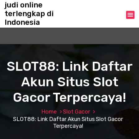
S
judi online
k
terlengkap di
i
Indonesia
p
t
o
c
o
n
SLOT88: Link Daftar
t
e
Akun Situs Slot
n
t
Gacor Terpercaya!
Home
Slot Gacor
SLOT88: Link Daftar Akun Situs Slot Gacor
Terpercaya!