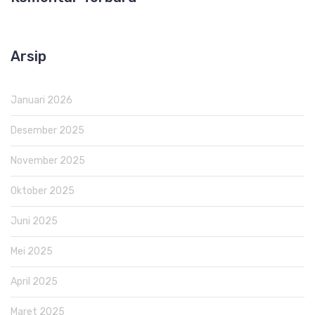
Arsip
Januari 2026
Desember 2025
November 2025
Oktober 2025
Juni 2025
Mei 2025
April 2025
Maret 2025