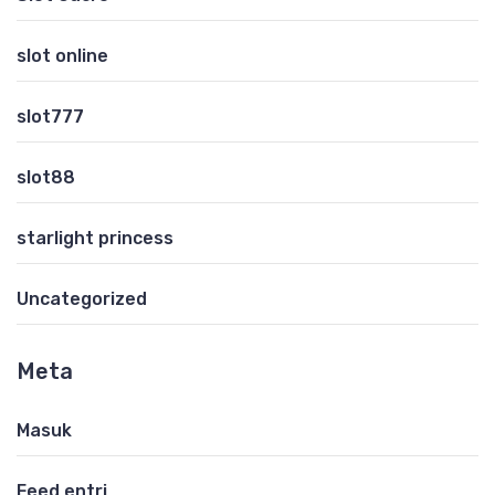
slot online
slot777
slot88
starlight princess
Uncategorized
Meta
Masuk
Feed entri