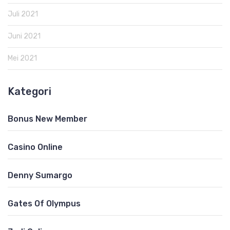
Juli 2021
Juni 2021
Mei 2021
Kategori
Bonus New Member
Casino Online
Denny Sumargo
Gates Of Olympus