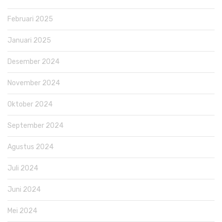
Februari 2025
Januari 2025
Desember 2024
November 2024
Oktober 2024
September 2024
Agustus 2024
Juli 2024
Juni 2024
Mei 2024