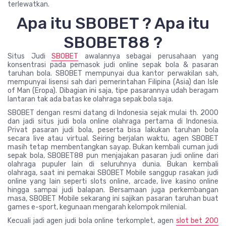
terlewatkan.
Apa itu SBOBET ? Apa itu
SBOBET88 ?
Situs Judi
SBOBET
awalannya sebagai perusahaan yang
konsentrasi pada pemasok judi online sepak bola & pasaran
taruhan bola. SBOBET mempunyai dua kantor perwakilan sah,
mempunyai lisensi sah dari pemerintahan Filipina (Asia) dan Isle
of Man (Eropa). Dibagian ini saja, tipe pasarannya udah beragam
lantaran tak ada batas ke olahraga sepak bola saja.
SBOBET dengan resmi datang di Indonesia sejak mulai th. 2000
dan jadi situs judi bola online olahraga pertama di Indonesia.
Privat pasaran judi bola, peserta bisa lakukan taruhan bola
secara live atau virtual. Seiring berjalan waktu, agen SBOBET
masih tetap membentangkan sayap. Bukan kembali cuman judi
sepak bola, SBOBET88 pun menjajakan pasaran judi online dari
olahraga pupuler lain di seluruhnya dunia. Bukan kembali
olahraga, saat ini pemakai SBOBET Mobile sanggup rasakan judi
online yang lain seperti slots online, arcade, live kasino online
hingga sampai judi balapan. Bersamaan juga perkembangan
masa, SBOBET Mobile sekarang ini sajikan pasaran taruhan buat
games e-sport, kegunaan mengarah kelompok milenial.
Kecuali jadi agen judi bola online terkomplet, agen
slot bet 200