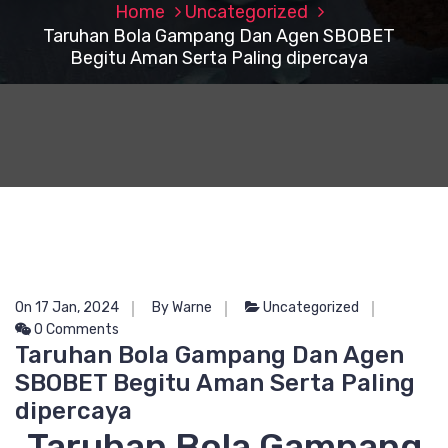
Home
Uncategorized
Taruhan Bola Gampang Dan Agen SBOBET
Begitu Aman Serta Paling dipercaya
On 17 Jan, 2024
By Warne
Uncategorized
0 Comments
Taruhan Bola Gampang Dan Agen
SBOBET Begitu Aman Serta Paling
dipercaya
Taruhan Bola Gampang