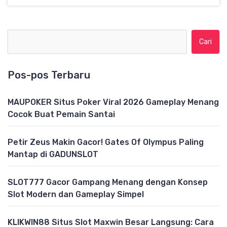
Cari untuk:
Pos-pos Terbaru
MAUPOKER Situs Poker Viral 2026 Gameplay Menang
Cocok Buat Pemain Santai
Petir Zeus Makin Gacor! Gates Of Olympus Paling
Mantap di GADUNSLOT
SLOT777 Gacor Gampang Menang dengan Konsep
Slot Modern dan Gameplay Simpel
KLIKWIN88 Situs Slot Maxwin Besar Langsung: Cara