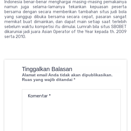
Indonesia benar-benar menghargai masing-masing pemakainya
namun juga selama-lamanya tekankan kepuasan peserta
bersama dengan secara memberikan tambahan situs judi bola
yang sanggup dibuka bersama secara cepat, pasaran sangat
memikat buat dimainkan, dan dapat main setiap saat terlebih
sebelum waktu kompetisi itu dimulai. Lumrah bila situs SBOBET
dikaruniai jadi juara Asian Operator of the Year kepada th. 2009
serta 2010.
Tinggalkan Balasan
Alamat email Anda tidak akan dipublikasikan.
Ruas yang wajib ditandai
*
Komentar
*