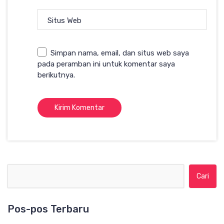
Situs Web
Simpan nama, email, dan situs web saya
pada peramban ini untuk komentar saya
berikutnya.
Cari untuk:
Pos-pos Terbaru