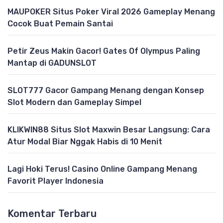
MAUPOKER Situs Poker Viral 2026 Gameplay Menang
Cocok Buat Pemain Santai
Petir Zeus Makin Gacor! Gates Of Olympus Paling
Mantap di GADUNSLOT
SLOT777 Gacor Gampang Menang dengan Konsep
Slot Modern dan Gameplay Simpel
KLIKWIN88 Situs Slot Maxwin Besar Langsung: Cara
Atur Modal Biar Nggak Habis di 10 Menit
Lagi Hoki Terus! Casino Online Gampang Menang
Favorit Player Indonesia
Komentar Terbaru