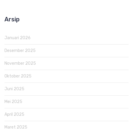
Arsip
Januari 2026
Desember 2025
November 2025
Oktober 2025
Juni 2025
Mei 2025
April 2025
Maret 2025