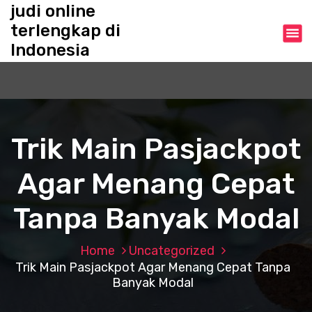
S
judi online
k
terlengkap di
i
Indonesia
p
t
o
c
o
n
Trik Main Pasjackpot
t
e
Agar Menang Cepat
n
t
Tanpa Banyak Modal
Home
Uncategorized
Trik Main Pasjackpot Agar Menang Cepat Tanpa
Banyak Modal